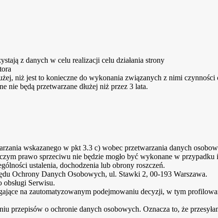
tają z danych w celu realizacji celu działania strony
tora
użej, niż jest to konieczne do wykonania związanych z nimi czynności
nie będą przetwarzane dłużej niż przez 3 lata.
twarzania wskazanego w pkt 3.3 c) wobec przetwarzania danych osobo
zy czym prawo sprzeciwu nie będzie mogło być wykonane w przypadku 
gólności ustalenia, dochodzenia lub obrony roszczeń.
Urzędu Ochrony Danych Osobowych, ul. Stawki 2, 00-193 Warszawa.
 obsługi Serwisu.
ające na zautomatyzowanym podejmowaniu decyzji, w tym profilowan
u przepisów o ochronie danych osobowych. Oznacza to, że przesyłamy