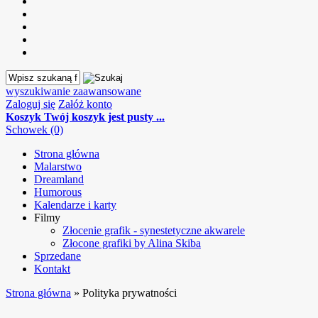
wyszukiwanie zaawansowane
Zaloguj się
Załóż konto
Koszyk
Twój koszyk jest pusty ...
Schowek (0)
Strona główna
Malarstwo
Dreamland
Humorous
Kalendarze i karty
Filmy
Złocenie grafik - synestetyczne akwarele
Złocone grafiki by Alina Skiba
Sprzedane
Kontakt
Strona główna
»
Polityka prywatności