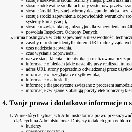
stosuje adekwatne środki ochrony miejsc przetwarzania 
stosuje adekwatne środki ochrony systemów przetwarzani
stosuje środki fizycznej ochrony dostępu do miejsc przet
stosuje środki zapewnienia odpowiednich warunków śro
systemy klimatyzacji),
stosuje rozwiązania organizacyjne dla zapewnienia możli
powołała Inspektora Ochrony Danych.
Firma hostingowa w celu zapewnienia niezawodności techniczn
zasoby określone identyfikatorem URL (adresy żądanych
czas nadejścia zapytania,
czas wysłania odpowiedzi,
nazwę stacji klienta – identyfikacja realizowana przez p
informacje o błędach jakie nastąpiły przy realizacji tran
adres URL strony poprzednio odwiedzanej przez użytkown
informacje o przeglądarce użytkownika,
informacje o adresie IP,
informacje diagnostyczne związane z procesem samodziel
informacje związane z obsługą poczty elektronicznej ki
4. Twoje prawa i dodatkowe informacje o 
W niektórych sytuacjach Administrator ma prawo przekazywać
ciążących na Administratorze. Dotyczy to takich grup odbiorc
kurierzy
operatorzy pocztowi