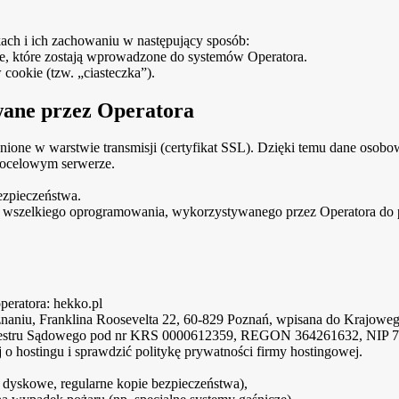
kach i ich zachowaniu w następujący sposób:
, które zostają wprowadzone do systemów Operatora.
ookie (tzw. „ciasteczka”).
wane przez Operatora
one w warstwie transmisji (certyfikat SSL). Dzięki temu dane osobow
docelowym serwerze.
ezpieczeństwa.
cja wszelkiego oprogramowania, wykorzystywanego przez Operatora do
peratora: hekko.pl
oznaniu, Franklina Roosevelta 22, 60-829 Poznań, wpisana do Krajo
estru Sądowego pod nr KRS 0000612359, REGON 364261632, NIP 7822
o hostingu i sprawdzić politykę prywatności firmy hostingowej.
e dyskowe, regularne kopie bezpieczeństwa),