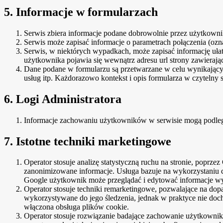
5. Informacje w formularzach
Serwis zbiera informacje podane dobrowolnie przez użytkowni
Serwis może zapisać informacje o parametrach połączenia (ozna
Serwis, w niektórych wypadkach, może zapisać informację uła
użytkownika pojawia się wewnątrz adresu url strony zawierając
Dane podane w formularzu są przetwarzane w celu wynikającym 
usług itp. Każdorazowo kontekst i opis formularza w czytelny 
6. Logi Administratora
Informacje zachowaniu użytkowników w serwisie mogą podleg
7. Istotne techniki marketingowe
Operator stosuje analizę statystyczną ruchu na stronie, poprze
zanonimizowane informacje. Usługa bazuje na wykorzystaniu 
Google użytkownik może przeglądać i edytować informacje wyn
Operator stosuje techniki remarketingowe, pozwalające na d
wykorzystywane do jego śledzenia, jednak w praktyce nie do
włączona obsługa plików cookie.
Operator stosuje rozwiązanie badające zachowanie użytkownik