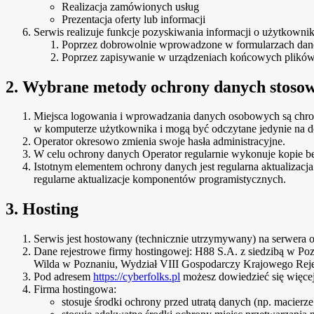
Realizacja zamówionych usług
Prezentacja oferty lub informacji
Serwis realizuje funkcje pozyskiwania informacji o użytkowni
Poprzez dobrowolnie wprowadzone w formularzach dane
Poprzez zapisywanie w urządzeniach końcowych plików c
2. Wybrane metody ochrony danych stoso
Miejsca logowania i wprowadzania danych osobowych są chroni
w komputerze użytkownika i mogą być odczytane jedynie na 
Operator okresowo zmienia swoje hasła administracyjne.
W celu ochrony danych Operator regularnie wykonuje kopie b
Istotnym elementem ochrony danych jest regularna aktualiza
regularne aktualizacje komponentów programistycznych.
3. Hosting
Serwis jest hostowany (technicznie utrzymywany) na serwera o
Dane rejestrowe firmy hostingowej: H88 S.A. z siedzibą w P
Wilda w Poznaniu, Wydział VIII Gospodarczy Krajowego Rej
Pod adresem
https://cyberfolks.pl
możesz dowiedzieć się więcej 
Firma hostingowa:
stosuje środki ochrony przed utratą danych (np. macierz