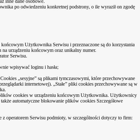
raz inne dane osobowe.
ownika po odwiedzeniu konkretnej podstrony, o ile wyraził on zgodę
niu końcowym Użytkownika Serwisu i przeznaczone są do korzystania
ich na urządzeniu końcowym oraz unikalny numer.
ator Serwisu.
wnie wpisywać loginu i hasła;
s). Cookies „sesyjne” są plikami tymczasowymi, które przechowywane
eglądarki internetowej). „Stałe” pliki cookies przechowywane są w
ka.
e plików cookies w urządzeniu końcowym Użytkownika. Użytkownicy
t także automatyczne blokowanie plików cookies Szczegółowe
 operatorem Serwisu podmioty, w szczególności dotyczy to firm: