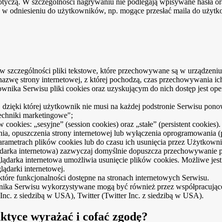
e dotyczą. W szczególności nagrywaniu nie podlegają wpisywane hasła o
u w odniesieniu do użytkowników, np. mogące przesłać maila do użytk
e, w szczególności pliki tekstowe, które przechowywane są w urządze
 nazwę strony internetowej, z której pochodzą, czas przechowywania 
ka Serwisu pliki cookies oraz uzyskującym do nich dostęp jest oper
 dzięki której użytkownik nie musi na każdej podstronie Serwisu pono
techniki marketingowe";
cookies: „sesyjne” (session cookies) oraz „stałe” (persistent cookie
opuszczenia strony internetowej lub wyłączenia oprogramowania (prz
ametrach plików cookies lub do czasu ich usunięcia przez Użytkowni
lądarka internetowa) zazwyczaj domyślnie dopuszcza przechowywani
lądarka internetowa umożliwia usunięcie plików cookies. Możliwe jes
ądarki internetowej.
tóre funkcjonalności dostępne na stronach internetowych Serwisu.
ka Serwisu wykorzystywane mogą być również przez współpracujące z
c. z siedzibą w USA), Twitter (Twitter Inc. z siedzibą w USA).
aktyce wyrażać i cofać zgodę?