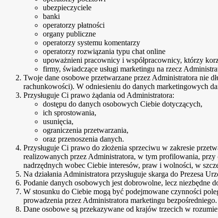
ubezpieczyciele
banki
operatorzy płatności
organy publiczne
operatorzy systemu komentarzy
operatorzy rozwiązania typu chat online
upoważnieni pracownicy i współpracownicy, którzy korzys
firmy, świadczące usługi marketingu na rzecz Administra
Twoje dane osobowe przetwarzane przez Administratora nie dł
rachunkowości). W odniesieniu do danych marketingowych dane 
Przysługuje Ci prawo żądania od Administratora:
dostępu do danych osobowych Ciebie dotyczących,
ich sprostowania,
usunięcia,
ograniczenia przetwarzania,
oraz przenoszenia danych.
Przysługuje Ci prawo do złożenia sprzeciwu w zakresie prze
realizowanych przez Administratora, w tym profilowania, pr
nadrzędnych wobec Ciebie interesów, praw i wolności, w szcze
Na działania Administratora przysługuje skarga do Prezesa 
Podanie danych osobowych jest dobrowolne, lecz niezbędne do
W stosunku do Ciebie mogą być podejmowane czynności poleg
prowadzenia przez Administratora marketingu bezpośredniego.
Dane osobowe są przekazywane od krajów trzecich w rozumieni