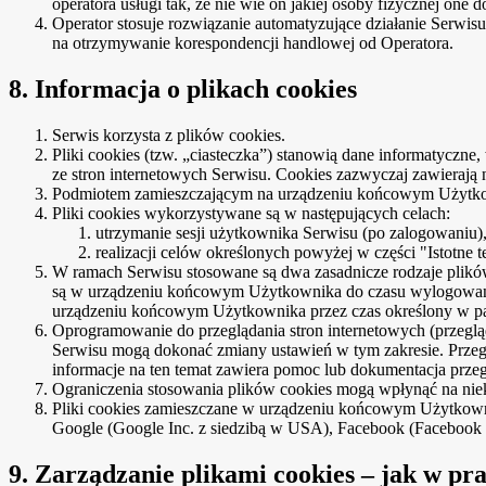
operatora usługi tak, że nie wie on jakiej osoby fizycznej on
Operator stosuje rozwiązanie automatyzujące działanie Serwis
na otrzymywanie korespondencji handlowej od Operatora.
8. Informacja o plikach cookies
Serwis korzysta z plików cookies.
Pliki cookies (tzw. „ciasteczka”) stanowią dane informatyczn
ze stron internetowych Serwisu. Cookies zazwyczaj zawierają
Podmiotem zamieszczającym na urządzeniu końcowym Użytkowni
Pliki cookies wykorzystywane są w następujących celach:
utrzymanie sesji użytkownika Serwisu (po zalogowaniu),
realizacji celów określonych powyżej w części "Istotne 
W ramach Serwisu stosowane są dwa zasadnicze rodzaje plików 
są w urządzeniu końcowym Użytkownika do czasu wylogowania, 
urządzeniu końcowym Użytkownika przez czas określony w par
Oprogramowanie do przeglądania stron internetowych (przeg
Serwisu mogą dokonać zmiany ustawień w tym zakresie. Przeg
informacje na ten temat zawiera pomoc lub dokumentacja przegl
Ograniczenia stosowania plików cookies mogą wpłynąć na niek
Pliki cookies zamieszczane w urządzeniu końcowym Użytkowni
Google (Google Inc. z siedzibą w USA), Facebook (Facebook In
9. Zarządzanie plikami cookies – jak w pr