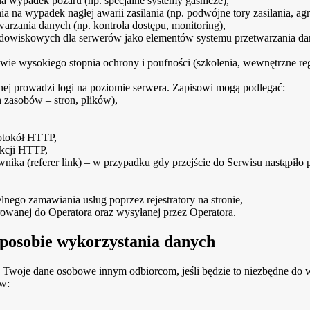
na wypadek pożaru (np. specjalne systemy gaśnicze),
a na wypadek nagłej awarii zasilania (np. podwójne tory zasilania, ag
warzania danych (np. kontrola dostępu, monitoring),
dowiskowych dla serwerów jako elementów systemu przetwarzania dan
wie wysokiego stopnia ochrony i poufności (szkolenia, wewnętrzne regul
ej prowadzi logi na poziomie serwera. Zapisowi mogą podlegać:
 zasobów – stron, plików),
rotokół HTTP,
sakcji HTTP,
ika (referer link) – w przypadku gdy przejście do Serwisu nastąpiło 
nego zamawiania usług poprzez rejestratory na stronie,
erowanej do Operatora oraz wysyłanej przez Operatora.
sposobie wykorzystania danych
 Twoje dane osobowe innym odbiorcom, jeśli będzie to niezbędne do
ów: