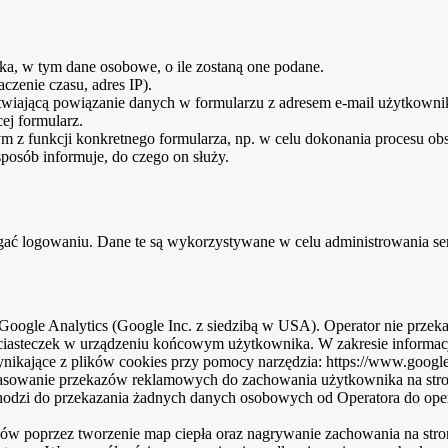
ka, w tym dane osobowe, o ile zostaną one podane.
czenie czasu, adres IP).
twiającą powiązanie danych w formularzu z adresem e-mail użytkowni
ej formularz.
z funkcji konkretnego formularza, np. w celu dokonania procesu obsł
sposób informuje, do czego on służy.
ać logowaniu. Dane te są wykorzystywane w celu administrowania se
z Google Analytics (Google Inc. z siedzibą w USA). Operator nie przek
ciasteczek w urządzeniu końcowym użytkownika. W zakresie informac
ikające z plików cookies przy pomocy narzędzia: https://www.google
opasowanie przekazów reklamowych do zachowania użytkownika na stro
chodzi do przekazania żadnych danych osobowych od Operatora do oper
ów poprzez tworzenie map ciepła oraz nagrywanie zachowania na stron